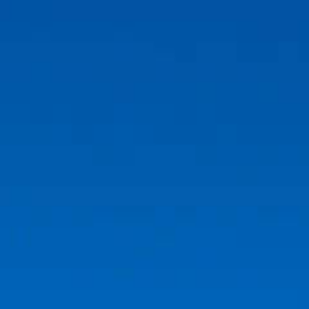
跳
至
主
要
內
容