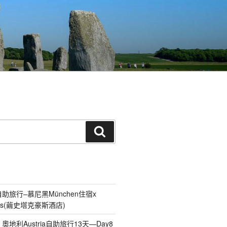
搜
尋
自助旅行–慕尼黑München住宿x
chus(繭史塔克豪斯酒店)
、奧地利Austria自助旅行13天—Day8