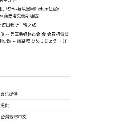
自助旅行--慕尼黑München住宿x
chus(繭史塔克豪斯酒店)
「夕遊出張所」鹽之旅
 -- 兵庫縣姬路市✿ ✿ ✿春初賞櫻
別史跡 -- 姬路城 ひめじじょう 、好
的資訊提供
訊提供
org 台灣繁體中文