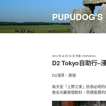
跳
至
PUPUDOG'S
主
要
內
容
發
2013 年 06 月 05 日
作者:
PUPUDOG
佈
D2 Tokyo自助行
於
D2淺草、原宿
每天從「上野之家」民宿必經的
進去光顧買個飲料，而裡面賣的