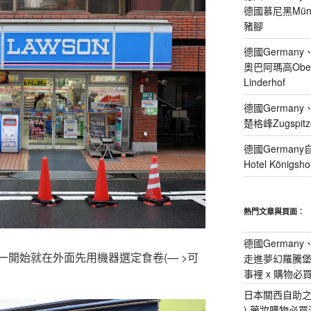
德國慕尼黑Münche
豬腳
德國Germany
奧巴阿瑪高Obera
Linderhof
德國Germany
楚格峰Zugspi
德國Germany
Hotel Köni
熱門文章與頁面︰
德國Germany
開始就在外面先用機器選定食卷(— >可
走進夢幻羅騰堡Rot
事裡 x 購物必
日本關西自助之旅 
) 藥妝購物必