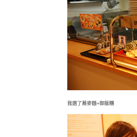
我選了蕎麥麵+御飯糰