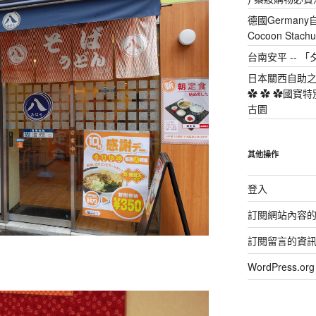
德國Germany
Cocoon Sta
台南安平 -- 
日本關西自助之旅
✿ ✿ ✿國寶特
古園
其他操作
登入
訂閱網站內容
訂閱留言的資
WordPress.