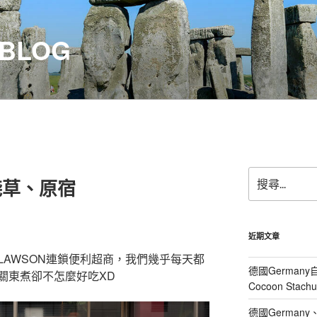
 BLOG
搜
–淺草、原宿
尋
關
鍵
字:
近期文章
LAWSON連鎖便利超商，我們幾乎每天都
德國Germany
關東煮卻不怎麼好吃XD
Cocoon Sta
德國Germany