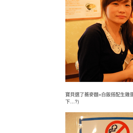
寶貝選了蕎麥麵+白飯搭配生雞蛋
下…?)