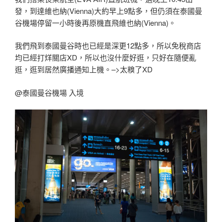
發，到達維也納(Vienna)大約早上9點多，但仍須在泰國曼
谷機場停留一小時後再原機直飛維也納(Vienna)。
我們飛到泰國曼谷時也已經是深更12點多，所以免稅商店
均已經打烊關店XD，所以也沒什麼好逛，只好在隨便亂
逛，逛到居然廣播通知上機。–>太糗了XD
@泰國曼谷機場 入境