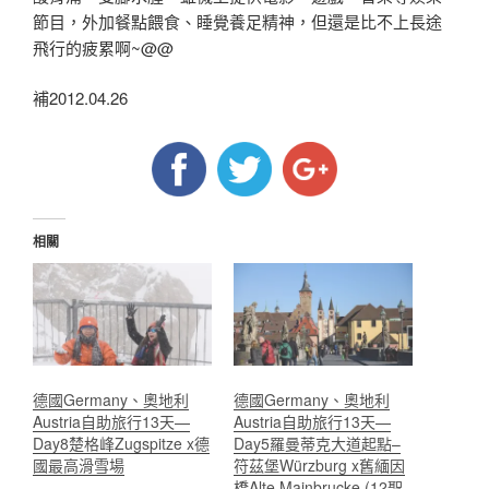
節目，外加餐點餵食、睡覺養足精神，但還是比不上長途
飛行的疲累啊~@@
補2012.04.26
相關
德國Germany、奧地利
德國Germany、奧地利
Austria自助旅行13天—
Austria自助旅行13天—
Day8楚格峰Zugspitze x德
Day5羅曼蒂克大道起點–
國最高滑雪場
符茲堡Würzburg x舊緬因
橋Alte Mainbrucke (12聖