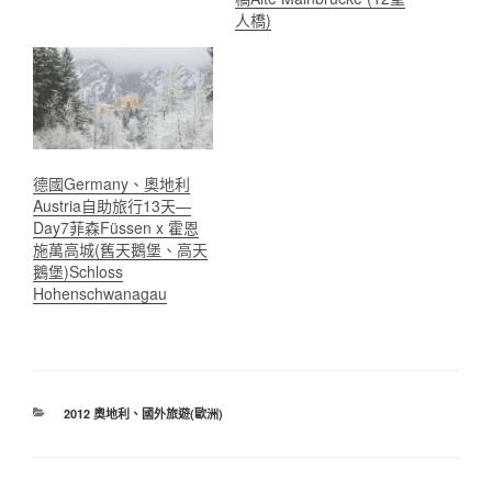
人橋)
德國Germany、奧地利
Austria自助旅行13天—
Day7菲森Füssen x 霍恩
施萬高城(舊天鵝堡、高天
鵝堡)Schloss
Hohenschwanagau
分
2012 奧地利
、
國外旅遊(歐洲)
類