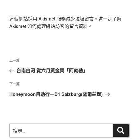
這個網站採用 Akismet 服務減少垃圾留言。
進一步了解
Akismet 如何處理網站訪客的留言資料
。
文
上
上一篇
章
一
台南白河 賞六月黃金雨「阿勃勒」
導
篇
覽
文
下
下一篇
章
一
Honeymoon自助行—D1 Salzburg(薩爾茲堡)
篇
文
章
搜
搜
尋
尋