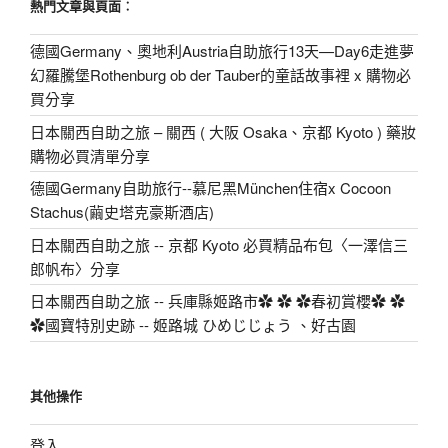
熱門文章與頁面︰
德國Germany、奧地利Austria自助旅行13天—Day6走進夢
幻羅騰堡Rothenburg ob der Tauber的童話故事裡 x 購物必
買分享
日本關西自助之旅 – 關西 ( 大阪 Osaka、京都 Kyoto ) 藥妝
購物必買清單分享
德國Germany自助旅行--慕尼黑München住宿x Cocoon
Stachus(繭史塔克豪斯酒店)
日本關西自助之旅 -- 京都 Kyoto 必買精品布包〈一澤信三
郎帆布〉分享
日本關西自助之旅 -- 兵庫縣姬路市✿ ✿ ✿春初賞櫻✿ ✿
✿國寶特別史跡 -- 姬路城 ひめじじょう 、好古園
其他操作
登入