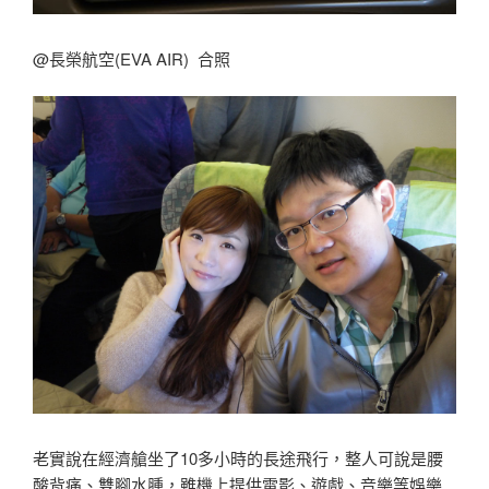
@長榮航空(EVA AIR) 合照
老實說在經濟艙坐了10多小時的長途飛行，整人可說是腰
酸背痛、雙腳水腫，雖機上提供電影、遊戲、音樂等娛樂