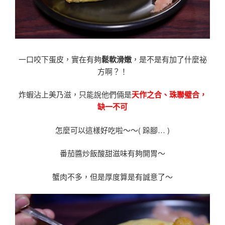
一口咬下蛋皮，實在有夠
鬆軟滑嫩
，是不是有加了什麼祕
方啊？！
炸蝦沾上美乃滋，只能說他們倆是
天作之合、珠聯璧合，
缺一不可
怎麼可以這樣好吃啦〜〜( 跺腳… )
番茄醬炒飯酸甜滋味有夠開胃〜
蟹肉不多，但是厚度算是有誠意了〜