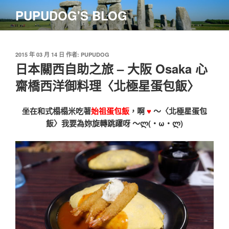
跳
PUPUDOG'S BLOG
至
主
要
內
發
2015 年 03 月 14 日
作者:
PUPUDOG
佈
日本關西自助之旅 – 大阪 Osaka 心
容
於
齋橋西洋御料理〈北極星蛋包飯〉
坐在和式榻榻米吃著
始祖蛋包飯
，啊
♥
〜〈北極星蛋包
飯〉我要為妳旋轉跳躍呀 〜ლ(・ω・ლ)