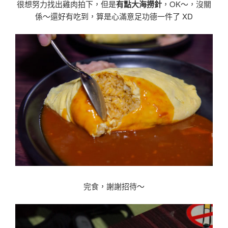
很想努力找出雞肉拍下，但是
有點大海撈針
，OK〜，沒關
係〜還好有吃到，算是心滿意足功德一件了 XD
完食，謝謝招待〜