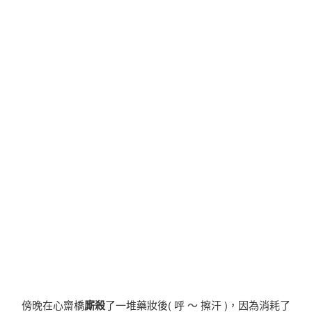
傍晚在心齋橋
廝殺
了一堆藥妝後( 呼 〜 擦汗 )，因為消耗了