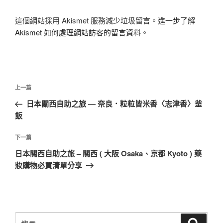
這個網站採用 Akismet 服務減少垃圾留言。
進一步了解
Akismet 如何處理網站訪客的留言資料
。
文
上
上一篇
章
一
日本關西自助之旅 — 奈良．粒粒皆米香〈志津香〉釜
導
篇
飯
覽
文
章
下
下一篇
一
日本關西自助之旅 – 關西 ( 大阪 Osaka、京都 Kyoto ) 藥
篇
妝購物必買清單分享
文
章
搜
搜