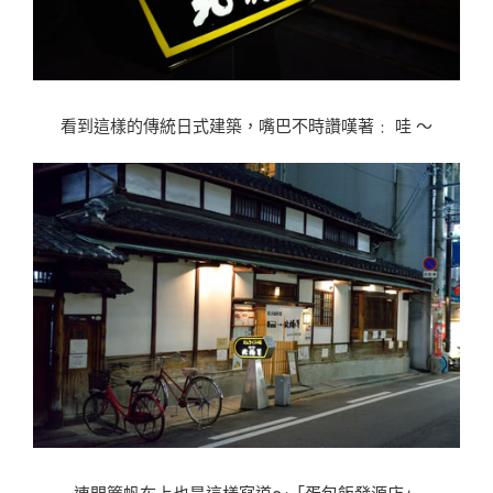
看到這樣的傳統日式建築，嘴巴不時讚嘆著﹕ 哇 〜
連門簾帆布上也是這樣寫道〜「蛋包飯發源店」