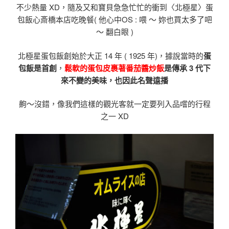
不少熱量 XD，隨及又和寶貝急急忙忙的衝到〈北極星〉蛋
包飯心斎橋本店吃晚餐( 他心中OS : 喂 〜 妳也買太多了吧
〜 翻白眼 )
北極星蛋包飯創始於大正 14 年 ( 1925 年)，據說當時的
蛋
包飯是首創
，
鬆軟的蛋包皮裹著番茄醬炒飯
是傳承 3 代下
來不變的美味，也因此名聲遠播
齁〜沒錯，像我們這樣的觀光客就一定要列入品嚐的行程
之一 XD