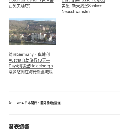
西奧夫酒店）
美堡–新天鵝堡Schloss
Neuschwanstein
德國Germany、奧地利
Austria自助旅行13天—
Day4海德堡Heidelberg x
漫步悠閒在海德堡舊城區
分
2014 日本關西
、
國外旅遊(亞洲)
類
發表迴響