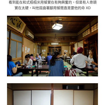
看到能在和式榻榻米用餐實在有夠興奮的，但是有人骨頭
實在太硬，叫他屈曲著腳用餐簡直是要他的命 XD