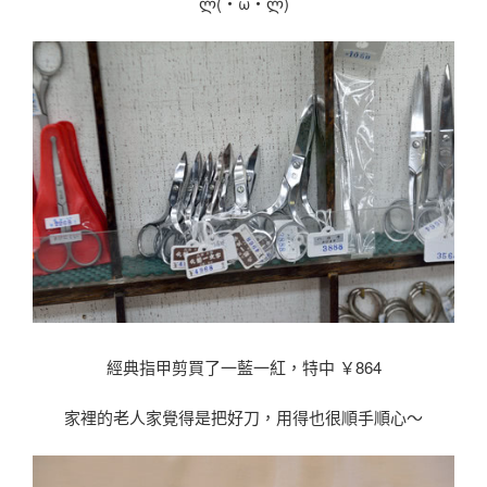
ლ(・ω・ლ)
經典指甲剪買了一藍一紅，特中 ￥864
家裡的老人家覺得是把好刀，用得也很順手順心〜