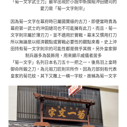
「菊一文字武士刀」最早出現於小說中新撰組沖田總司的
愛刀是「菊一文字則宗」
因為菊一文字在幕府時已屬國寶級的古刀，即便當時貴為
幕府第一武士的沖田總司也不可能擁有此刀。而且，菊一
文字則宗屬於薄刃刀，並不適用於實戰。幕末又慣用打刀
所以無論是以經濟觀點或實戰必要性的觀點來看，史上沖
田持有菊一文字則宗的可能性都是微乎其微。另外皇家御
制兵器多為裝飾用，用來顯示威儀者居多
「菊一文字」名列日本名刀五十一把之一。後鳥羽上皇時
御命所鍛之刀，為元祖刀匠則宗所作，因為刃部刻有代表
皇家的菊花紋，其下又雕上一橫一字紋，故稱為菊一文字