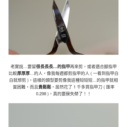
老實說…要留
很長長長…的指甲
再來剪，或者適合腳指甲
比較
厚厚厚
…的人，像我每週都剪指甲的人 ( 一看到指甲白
白就想剪 )，這樣的類型要剪像我這種短短短…的指甲就相
當困難，而且
貴鬆鬆
，居然花了 1 千多買指甲刀 ( 匯率
0.298 )，真的要
尿失禁
了！！