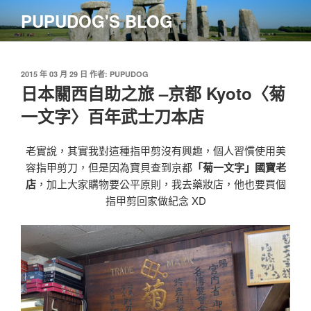
跳
PUPUDOG'S BLOG
至
主
要
內
發
2015 年 03 月 29 日
作者:
PUPUDOG
佈
日本關西自助之旅 –京都 Kyoto〈菊
容
於
一文字〉百年武士刀本店
老實說，其實我對這種指甲剪沒有興趣，個人習慣使用美
容指甲剪刀，但是因為寶貝查到京都
「菊一文字」國寶老
店
，加上大家購物要公平原則，我去藥妝店，他也要買個
指甲剪回家做紀念 XD