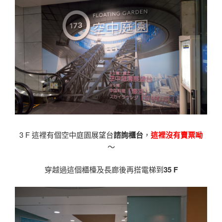
3 F 這裡有個空中庭園展望台
諮詢櫃台
，
這裡沒有賣票呦
〜
穿越過這個櫃檯及長廊後再搭電梯到
35 F