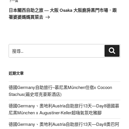
章
下
下一篇
一
日本關西自助之旅 — 大阪 Osaka 大阪廚房黑門市場．跟
篇
著婆婆媽媽買菜去
文
章
搜
搜
尋
尋
關
鍵
近期文章
字:
德國Germany自助旅行–慕尼黑München住宿x Cocoon
Stachus(繭史塔克豪斯酒店)
德國Germany、奧地利Austria自助旅行13天—Day8德國慕
尼黑München x Augustiner-Keller超嗨氣氛吃豬腳
德國Germany、奧地利Austria自助旅行13天—Day8奧巴阿