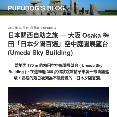
跳
PUPUDOG'S BLOG
至
主
要
內
發
2015 年 04 月 28 日
作者:
PUPUDOG
佈
日本關西自助之旅 — 大阪 Osaka 梅
容
於
田「日本夕陽百選」空中庭園展望台
(Umeda Sky Building)
離地面 170 m 的梅田空中庭園展望台 ( Umeda Sky
Building )，在這裡能 360 度環狀眺望精華市容一帶皆無遮
蔽，這裡的落日被列為不能錯過的「日本夕陽百選」