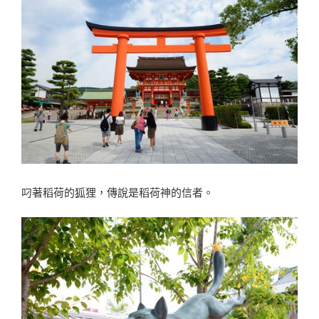
叼著稻荷的狐狸，傳說是稻荷神的信者。