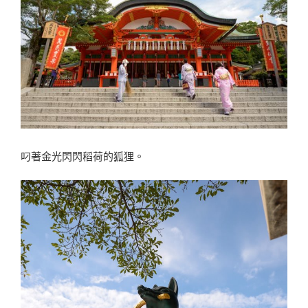
叼著金光閃閃稻荷的狐狸。