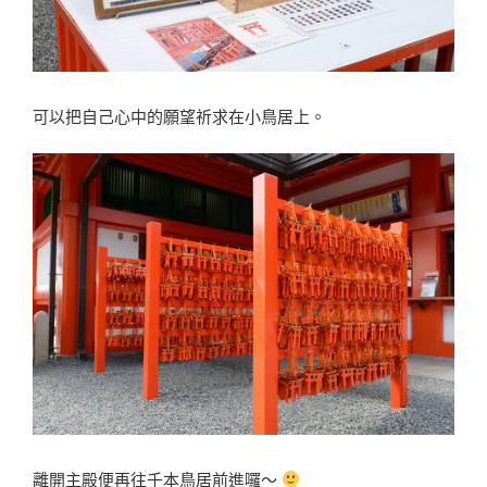
可以把自己心中的願望祈求在小鳥居上。
離開主殿便再往千本鳥居前進囉〜