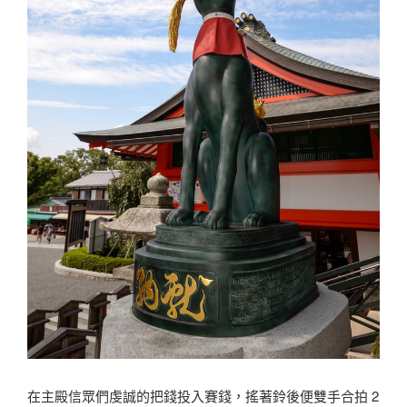
在主殿信眾們虔誠的把錢投入賽錢，搖著鈴後便雙手合拍 2