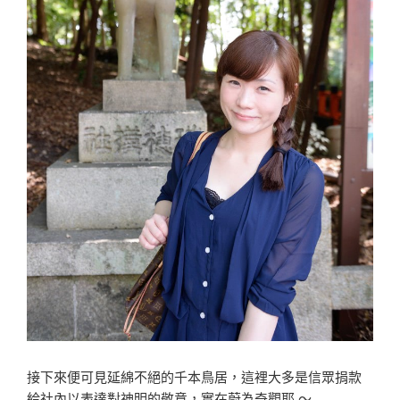
接下來便可見延綿不絕的千本鳥居，這裡大多是信眾捐款
給社內以表達對神明的敬意，實在蔚為奇觀耶 〜