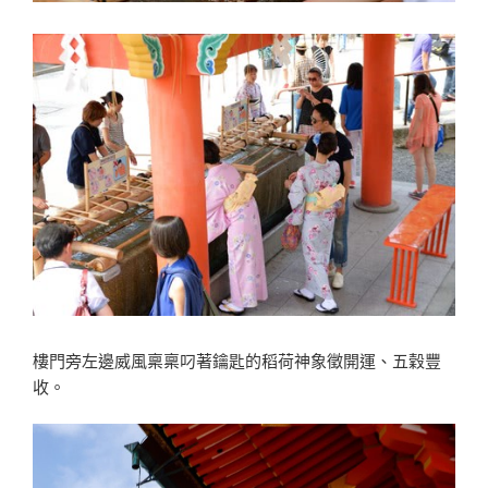
樓門旁左邊威風稟稟叼著鑰匙的稻荷神象徵開運、五穀豐
收。