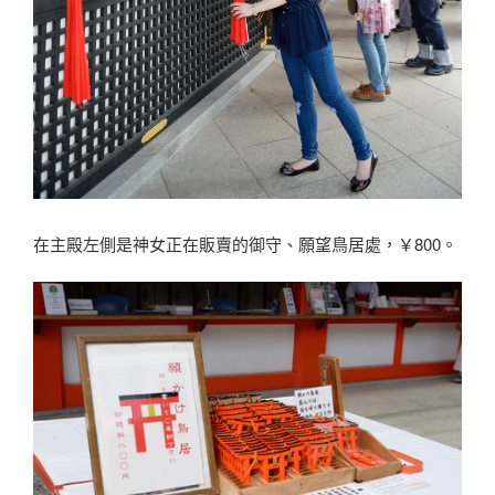
在主殿左側是神女正在販賣的御守、願望鳥居處，￥800。