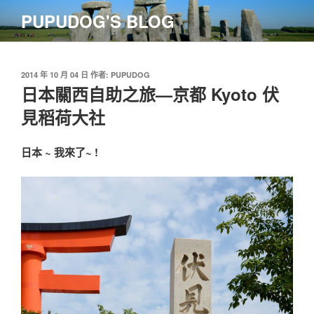
跳
PUPUDOG'S BLOG
至
主
要
內
發
2014 年 10 月 04 日
作者:
PUPUDOG
佈
日本關西自助之旅—京都 Kyoto 伏
容
於
見稻荷大社
日本 ~ 我來了~ !