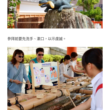
參拜前要先洗手、漱口，以示虔誠。