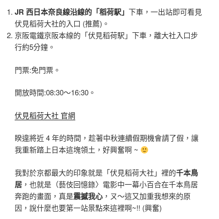
JR 西日本奈良線沿線的「稻荷駅」
下車，一出站即可看見
伏見稻荷大社的入口 (推薦)。
京阪電鐵京阪本線的「伏見稻荷駅」下車，離大社入口步
行約5分鐘。
門票:免門票。
開放時間:08:30〜16:30。
伏見稻荷大社 官網
睽違將近 4 年的時間，趁著中秋連續假期機會請了假，讓
我重新踏上日本這塊領土，好興奮啊 ~
我對於京都最大的印象就是「伏見稻荷大社」裡的
千本鳥
居
，也就是（藝伎回憶錄〉電影中一幕小百合在千本鳥居
奔跑的畫面，真是
震撼我心
，ㄡ〜這又加重我想來的原
因，說什麼也要第一站景點來這裡啊~!! (興奮)